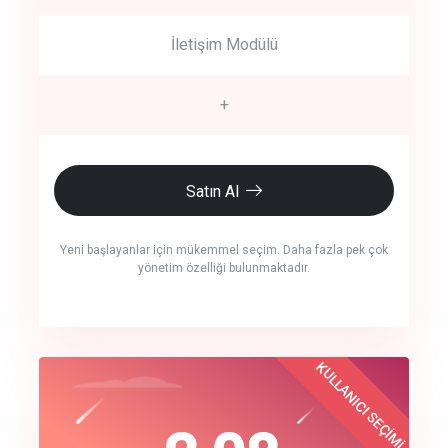
İletişim Modülü
+
Satın Al
Yeni başlayanlar için mükemmel seçim. Daha fazla pek çok
yönetim özelliği bulunmaktadır.
crm auto cync
KULLANICI SEÇİMİ
Best Choice
click to call back