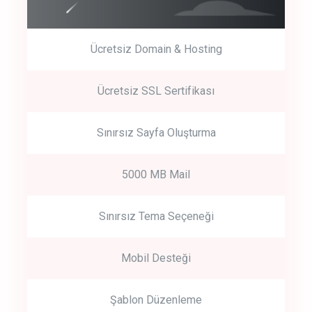
Ücretsiz Domain & Hosting
Get Started
Ücretsiz SSL Sertifikası
Start by trying our service for 30 days free trial no credit card
required.
Sınırsız Sayfa Oluşturma
5000 MB Mail
Sınırsız Tema Seçeneği
Mobil Desteği
Şablon Düzenleme