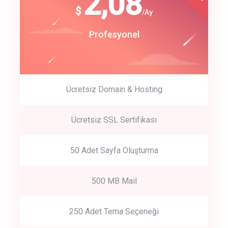
180
2,08
$
$
/year
/Ay
track energy costs
Start Up
Profesyonel
predictive dialing
Ücretsiz Domain & Hosting
Get Started
Ücretsiz SSL Sertifikası
Start by trying our service for 30 days free trial no credit card
required.
50 Adet Sayfa Oluşturma
500 MB Mail
250 Adet Tema Seçeneği