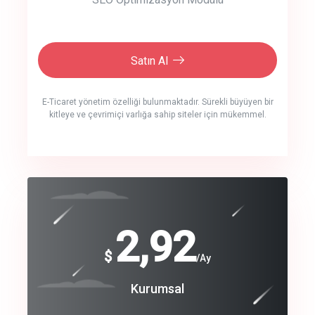
Satın Al
E-Ticaret yönetim özelliği bulunmaktadır. Sürekli büyüyen bir
kitleye ve çevrimiçi varlığa sahip siteler için mükemmel.
crm auto cync
click to call back
240
2,92
$
$
/year
/Ay
track energy costs
Coroprate
Kurumsal
predictive dialing