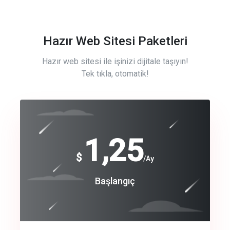
Hazır Web Sitesi Paketleri
Hazır web sitesi ile işinizi dijitale taşıyın!
Tek tıkla, otomatik!
Free
1,25
$
/Ay
Basic
Başlangıç